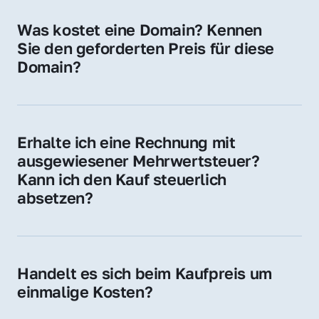
für Ihre Website, Weiterleitung, E-Mail-
Was kostet eine Domain? Kennen 
Adressen oder als digitale Investition.
Sie den geforderten Preis für diese 
Domain?
Der Preis variiert je nach Domain. Für diese 
Domain liegt ein konkreter Kaufpreis vor – 
kontaktieren Sie uns gerne für ein 
Erhalte ich eine Rechnung mit 
unverbindliches Angebot.
ausgewiesener Mehrwertsteuer? 
Kann ich den Kauf steuerlich 
absetzen?
Ja, Sie erhalten eine Rechnung mit MwSt. 
Für Unternehmen ist der Kauf in der Regel 
steuerlich absetzbar.
Handelt es sich beim Kaufpreis um 
einmalige Kosten?
Ja. Der Kaufpreis ist einmalig. Nur beim 