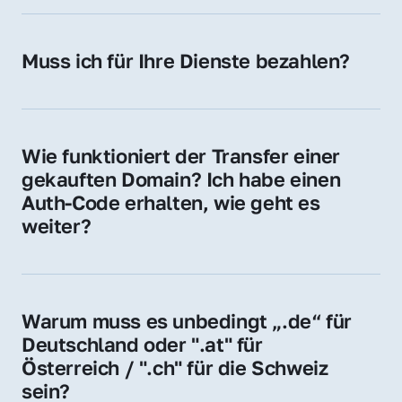
späteren Betrieb der Domain (z. B. beim 
Hosting-Anbieter) fallen geringe laufende 
Muss ich für Ihre Dienste bezahlen?
Gebühren an. Diese bewegen sich für .de 
Nein, bei uns zahlen Sie nur den Kaufpreis 
Domains bei ca. 5€ / Jahr
der Domain – ohne zusätzliche Vermittlungs- 
oder Servicegebühren.
Wie funktioniert der Transfer einer 
gekauften Domain? Ich habe einen 
Auth-Code erhalten, wie geht es 
weiter?
Mit dem Auth-Code beauftragen Sie Ihren 
Provider, die Domain zu übernehmen. Gerne 
begleiten wir Sie bei diesem einfachen und 
Warum muss es unbedingt „.de“ für 
schnellen Prozess.
Deutschland oder ".at" für 
Österreich / ".ch" für die Schweiz 
sein?