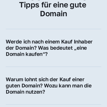
Tipps für eine gute 
Domain
Werde ich nach einem Kauf Inhaber 
der Domain? Was bedeutet „eine 
Domain kaufen“?
Ja, Sie werden der offizielle Domain-Inhaber. 
Sie erhalten alle Rechte zur Nutzung, 
Verwaltung oder Weiterveräußerung der 
Warum lohnt sich der Kauf einer 
Domain.
guten Domain? Wozu kann man die 
Domain nutzen?
Eine starke Domain steigert Sichtbarkeit, 
Vertrauen und Markenwert. Nutzen Sie sie 