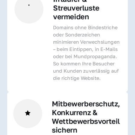
Streuverluste 
vermeiden
Domains ohne Bindestriche 
oder Sonderzeichen 
minimieren Verwechslungen 
– beim Eintippen, in E-Mails 
oder bei Mundpropaganda. 
So kommen Ihre Besucher 
und Kunden zuverlässig auf 
die richtige Website.
Mitbewerberschutz, 
Konkurrenz & 
Wettbewerbsvorteil 
sichern 